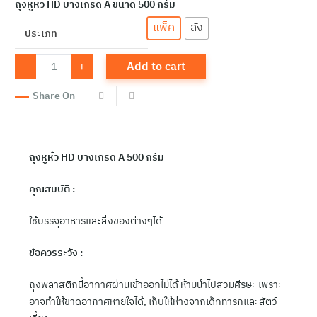
ถุงหูหิ้ว
HD บางเกรด A
ขนาด
500 กรัม
แพ็ค
ลัง
ประเภท
GW-
-
+
Add to cart
Hero-
012
Hero
Share On
ถุง
หิ้ว
HD
บาง
เกรด
A
ถุงหูหิ้ว
HD บางเกรด A
500 กรัม
12"x26"
(500g/Pack)
quantity
คุณสมบัติ :
ใช้บรรจุอาหารและสิ่งของต่างๆได้
ข้อควรระวัง :
ถุงพลาสติกนี้อากาศผ่านเข้าออกไม่ได้ ห้ามนำไปสวมศีรษะ เพราะ
อาจทำให้ขาดอากาศหายใจได้, เก็บให้ห่างจากเด็กทารกและสัตว์