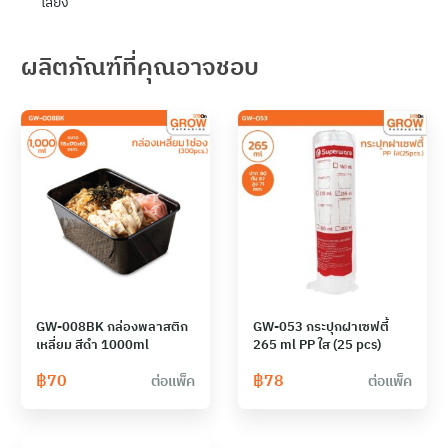
เลี้ยง
ผลิตภัณฑ์ที่คุณอาจชอบ
GW-008BK กล่องพลาสติก
GW-053 กระปุกฝาเซฟตี้
เหลี่ยม สีดำ 1000ml
265 ml PP ใส (25 pcs)
฿
70
฿
78
ต่อแพ็ค
ต่อแพ็ค