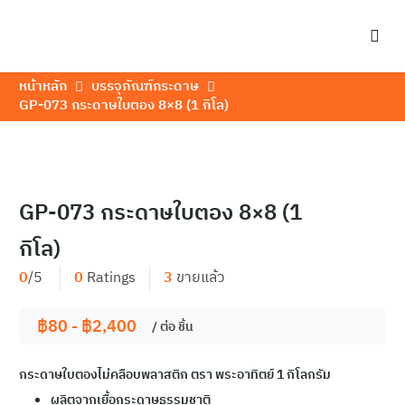
หน้าหลัก
บรรจุภัณฑ์กระดาษ
GP-073 กระดาษใบตอง 8×8 (1 กิโล)
GP-073 กระดาษใบตอง 8×8 (1
กิโล)
0
/5
0
Ratings
3
ขายแล้ว
฿
80
-
฿
2,400
/ ต่อ
ชิ้น
กระดาษใบตองไม่คลือบพลาสติก ตรา พระอาทิตย์ 1 กิโลกรัม
ผลิตจากเยื้อกระดาษธรรมชาติ