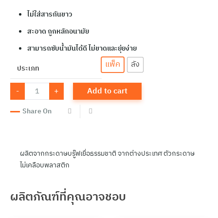
ไม่ใส่สารกันขาว
สะอาด ถูกหลักอนามัย
สามารถซับน้ำมันได้ดี ไม่ขาดและยุ่ยง่าย
แพ็ค
ลัง
ประเภท
GP-
-
+
Add to cart
073
กระดาษ
ใบตอง
Share On
8x8
(1
กิโล)
quantity
ผลิตจากกระดาษบรู๊ฟเยื่อธรรมชาติ จากต่างประเทศ ตัวกระดาษ
ไม่เคลือบพลาสติก
ผลิตภัณฑ์ที่คุณอาจชอบ