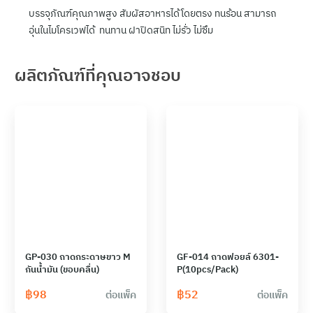
บรรจุภัณฑ์คุณภาพสูง สัมผัสอาหารได้โดยตรง ทนร้อน สามารถ
อุ่นในไมโครเวฟได้ ทนทาน ฝาปิดสนิท ไม่รั่ว ไม่ซึม
ผลิตภัณฑ์ที่คุณอาจชอบ
GP-030 ถาดกระดาษขาว M
GF-014 ถาดฟอยล์ 6301-
กันน้ำมัน (ขอบคลื่น)
P(10pcs/Pack)
฿
98
฿
52
ต่อแพ็ค
ต่อแพ็ค