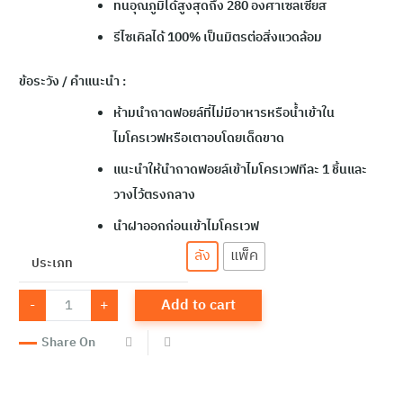
ทนอุณภูมิได้สูงสุดถึง 280 องศาเซลเซียส
รีไซเคิลได้ 100% เป็นมิตรต่อสิ่งแวดล้อม
ข้อระวัง / คำแนะนำ
:
ห้ามนำถาดฟอยล์ที่ไม่มีอาหารหรือน้ำเข้าใน
ไมโครเวฟหรือเตาอบโดยเด็ดขาด
แนะนำให้นำถาดฟอยล์เข้าไมโครเวฟทีละ 1 ชิ้นและ
วางไว้ตรงกลาง
นำฝาออกก่อนเข้าไมโครเวฟ
ลัง
แพ็ค
ประเภท
GF-
-
+
Add to cart
011
ถาด
ฟอยล์
Share On
4573-
P(5pcs/Pack)
quantity